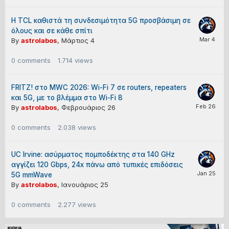
Η TCL καθιστά τη συνδεσιμότητα 5G προσβάσιμη σε
όλους και σε κάθε σπίτι
By
astrolabos
,
Μάρτιος 4
0
comments
1.714
views
FRITZ! στο MWC 2026: Wi-Fi 7 σε routers, repeaters
και 5G, με το βλέμμα στο Wi-Fi 8
By
astrolabos
,
Φεβρουάριος 26
0
comments
2.038
views
UC Irvine: ασύρματος πομποδέκτης στα 140 GHz
αγγίζει 120 Gbps, 24x πάνω από τυπικές επιδόσεις
5G mmWave
By
astrolabos
,
Ιανουάριος 25
0
comments
2.277
views