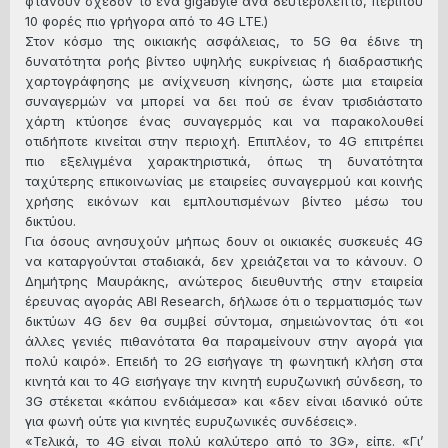
φτάνουν σχεδόν το ένα gigabyte ανά δευτερόλεπτο, περίπου
10 φορές πιο γρήγορα από το 4G LTE.)
Στον κόσμο της οικιακής ασφάλειας, το 5G θα έδινε τη
δυνατότητα ροής βίντεο υψηλής ευκρίνειας ή διαδραστικής
χαρτογράφησης με ανίχνευση κίνησης, ώστε μια εταιρεία
συναγερμών να μπορεί να δει πού σε έναν τρισδιάστατο
χάρτη κτύοησε ένας συναγερμός και να παρακολουθεί
οτιδήποτε κινείται στην περιοχή. Επιπλέον, το 4G επιτρέπει
πιο εξελιγμένα χαρακτηριστικά, όπως τη δυνατότητα
ταχύτερης επικοινωνίας με εταιρείες συναγερμού και κοινής
χρήσης εικόνων και εμπλουτισμένων βίντεο μέσω του
δικτύου.
Για όσους ανησυχούν μήπως δουν οι οικιακές συσκευές 4G
να καταργούνται σταδιακά, δεν χρειάζεται να το κάνουν. Ο
Δημήτρης Μαυράκης, ανώτερος διευθυντής στην εταιρεία
έρευνας αγοράς ABI Research, δήλωσε ότι ο τερματισμός των
δικτύων 4G δεν θα συμβεί σύντομα, σημειώνοντας ότι «οι
άλλες γενιές πιθανότατα θα παραμείνουν στην αγορά για
πολύ καιρό». Επειδή το 2G εισήγαγε τη φωνητική κλήση στα
κινητά και το 4G εισήγαγε την κινητή ευρυζωνική σύνδεση, το
3G στέκεται «κάπου ενδιάμεσα» και «δεν είναι ιδανικό ούτε
για φωνή ούτε για κινητές ευρυζωνικές συνδέσεις».
«Τελικά, το 4G είναι πολύ καλύτερο από το 3G», είπε. «Γι’