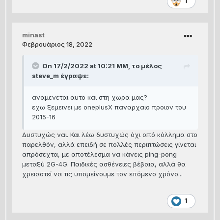
1
minast
Φεβρουάριος 18, 2022
On 17/2/2022 at 10:21 ΜΜ, το μέλος
steve_m
έγραψε:
αναμενεται αυτο και στη χωρα μας?
εχω ξεμεινει με oneplusX παναρχαιο προιον του
2015-16
Δυστυχώς ναι. Και λέω δυστυχώς όχι από κόλλημα στο
παρελθόν, αλλά επειδή σε πολλές περιπτώσεις γίνεται
απρόσεχτα, με αποτέλεσμα να κάνεις ping-pong
μεταξύ 2G-4G. Παιδικές ασθένειες βέβαια, αλλά θα
χρειαστεί να τις υπομείνουμε τον επόμενο χρόνο...
1