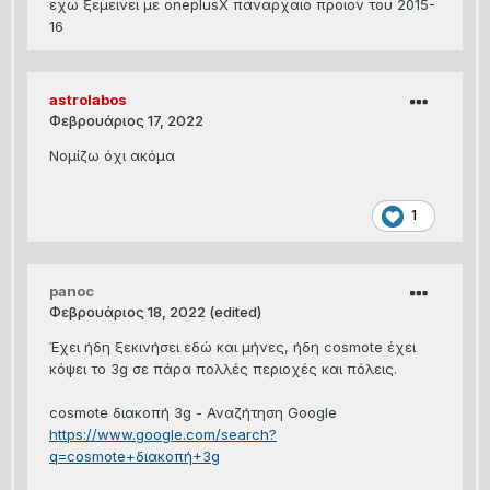
εχω ξεμεινει με oneplusX παναρχαιο προιον του 2015-
16
astrolabos
Φεβρουάριος 17, 2022
Νομίζω όχι ακόμα
1
panoc
Φεβρουάριος 18, 2022
(edited)
Έχει ήδη ξεκινήσει εδώ και μήνες, ήδη cosmote έχει
κόψει το 3g σε πάρα πολλές περιοχές και πόλεις.
cosmote διακοπή 3g - Αναζήτηση Google
https://www.google.com/search?
q=cosmote+διακοπή+3g