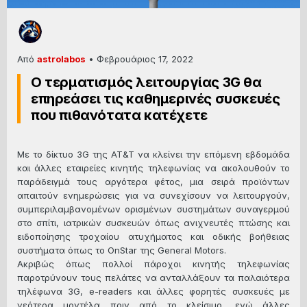
Από
astrolabos
•
Φεβρουάριος 17, 2022
Ο τερματισμός λειτουργίας 3G θα
επηρεάσει τις καθημερινές συσκευές
που πιθανότατα κατέχετε
Με το δίκτυο 3G της AT&T να κλείνει την επόμενη εβδομάδα
και άλλες εταιρείες κινητής τηλεφωνίας να ακολουθούν το
παράδειγμά τους αργότερα φέτος, μια σειρά προϊόντων
απαιτούν ενημερώσεις για να συνεχίσουν να λειτουργούν,
συμπεριλαμβανομένων ορισμένων συστημάτων συναγερμού
στο σπίτι, ιατρικών συσκευών όπως ανιχνευτές πτώσης και
ειδοποίησης τροχαίου ατυχήματος και οδικής βοήθειας
συστήματα όπως το OnStar της General Motors.
Ακριβώς όπως πολλοί πάροχοι κινητής τηλεφωνίας
παροτρύνουν τους πελάτες να ανταλλάξουν τα παλαιότερα
τηλέφωνα 3G, e-readers και άλλες φορητές συσκευές με
νεότερα μοντέλα πριν από το κλείσιμο, ενώ άλλες