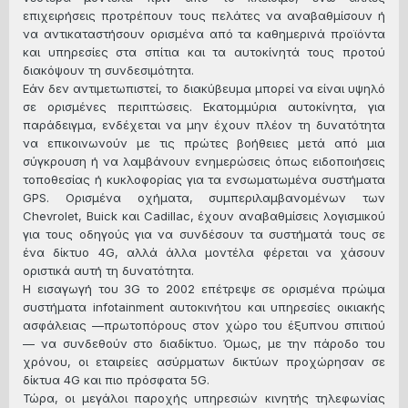
επιχειρήσεις προτρέπουν τους πελάτες να αναβαθμίσουν ή
να αντικαταστήσουν ορισμένα από τα καθημερινά προϊόντα
και υπηρεσίες στα σπίτια και τα αυτοκίνητά τους προτού
διακόψουν τη συνδεσιμότητα.
Εάν δεν αντιμετωπιστεί, το διακύβευμα μπορεί να είναι υψηλό
σε ορισμένες περιπτώσεις. Εκατομμύρια αυτοκίνητα, για
παράδειγμα, ενδέχεται να μην έχουν πλέον τη δυνατότητα
να επικοινωνούν με τις πρώτες βοήθειες μετά από μια
σύγκρουση ή να λαμβάνουν ενημερώσεις όπως ειδοποιήσεις
τοποθεσίας ή κυκλοφορίας για τα ενσωματωμένα συστήματα
GPS. Ορισμένα οχήματα, συμπεριλαμβανομένων των
Chevrolet, Buick και Cadillac, έχουν αναβαθμίσεις λογισμικού
για τους οδηγούς για να συνδέσουν τα συστήματά τους σε
ένα δίκτυο 4G, αλλά άλλα μοντέλα φέρεται να χάσουν
οριστικά αυτή τη δυνατότητα.
Η εισαγωγή του 3G το 2002 επέτρεψε σε ορισμένα πρώιμα
συστήματα infotainment αυτοκινήτου και υπηρεσίες οικιακής
ασφάλειας —πρωτοπόρους στον χώρο του έξυπνου σπιτιού
— να συνδεθούν στο διαδίκτυο. Όμως, με την πάροδο του
χρόνου, οι εταιρείες ασύρματων δικτύων προχώρησαν σε
δίκτυα 4G και πιο πρόσφατα 5G.
Τώρα, οι μεγάλοι παροχής υπηρεσιών κινητής τηλεφωνίας