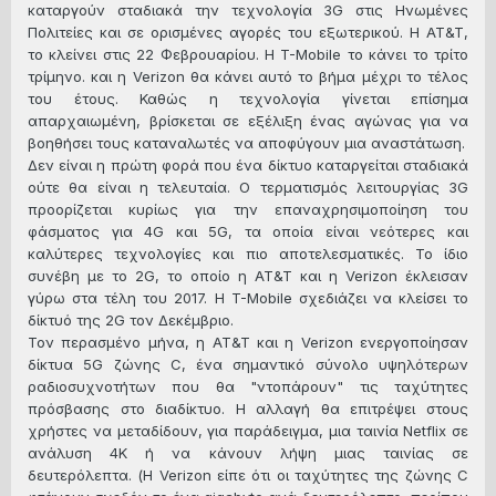
καταργούν σταδιακά την τεχνολογία 3G στις Ηνωμένες
Πολιτείες και σε ορισμένες αγορές του εξωτερικού. Η AT&T,
το κλείνει στις 22 Φεβρουαρίου. Η T-Mobile το κάνει το τρίτο
τρίμηνο. και η Verizon θα κάνει αυτό το βήμα μέχρι το τέλος
του έτους. Καθώς η τεχνολογία γίνεται επίσημα
απαρχαιωμένη, βρίσκεται σε εξέλιξη ένας αγώνας για να
βοηθήσει τους καταναλωτές να αποφύγουν μια αναστάτωση.
Δεν είναι η πρώτη φορά που ένα δίκτυο καταργείται σταδιακά
ούτε θα είναι η τελευταία. Ο τερματισμός λειτουργίας 3G
προορίζεται κυρίως για την επαναχρησιμοποίηση του
φάσματος για 4G και 5G, τα οποία είναι νεότερες και
καλύτερες τεχνολογίες και πιο αποτελεσματικές. Το ίδιο
συνέβη με το 2G, το οποίο η AT&T και η Verizon έκλεισαν
γύρω στα τέλη του 2017. Η T-Mobile σχεδιάζει να κλείσει το
δίκτυό της 2G τον Δεκέμβριο.
Τον περασμένο μήνα, η AT&T και η Verizon ενεργοποίησαν
δίκτυα 5G ζώνης C, ένα σημαντικό σύνολο υψηλότερων
ραδιοσυχνοτήτων που θα "ντοπάρουν" τις ταχύτητες
πρόσβασης στο διαδίκτυο. Η αλλαγή θα επιτρέψει στους
χρήστες να μεταδίδουν, για παράδειγμα, μια ταινία Netflix σε
ανάλυση 4K ή να κάνουν λήψη μιας ταινίας σε
δευτερόλεπτα. (Η Verizon είπε ότι οι ταχύτητες της ζώνης C