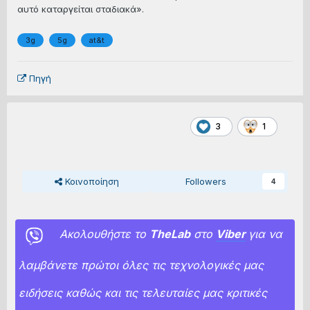
αυτό καταργείται σταδιακά».
3g
5g
at&t
Πηγή
3
1
Κοινοποίηση
Followers
4
Ακολουθήστε το
TheLab
στο
Viber
για να
λαμβάνετε πρώτοι όλες τις τεχνολογικές μας
ειδήσεις καθώς και τις τελευταίες μας κριτικές