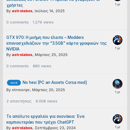
χρήστες
By
astrolabos
,
Ιούλιος 14, 2025
0
comments
1.276
views
GTX 970: Η μνήμη που έλειπε – Modders
επανασχεδιάζουν την "3.5GB" κάρτα γραφικών της
NVIDIA
By
astrolabos
,
Μάρτιος 25, 2025
0
comments
880
views
No hesi [PC an Asseto Corsa mod]
mod
By
xtrmsnpr
,
Μάρτιος 20, 2025
2
απαντήσεις
6.008
views
Το απόλυτο εργαλείο για σκονάκια: Ένα
κομπιουτεράκι που τρέχει ChatGPT
By
astrolabos
,
Σεπτέμβριος 23, 2024