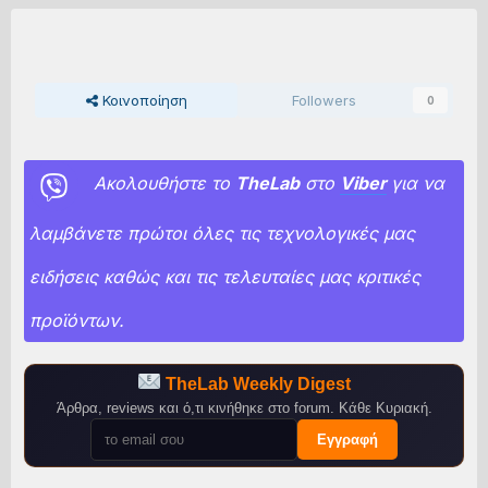
Κοινοποίηση
Followers
0
Ακολουθήστε το
TheLab
στο
Viber
για να
λαμβάνετε πρώτοι όλες τις τεχνολογικές μας
ειδήσεις καθώς και τις τελευταίες μας κριτικές
προϊόντων.
TheLab Weekly Digest
Άρθρα, reviews και ό,τι κινήθηκε στο forum. Κάθε Κυριακή.
Εγγραφή