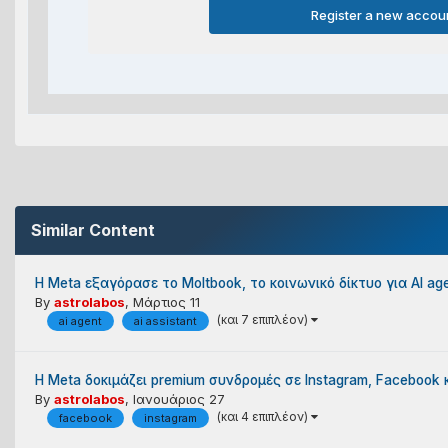
Register a new accou
Similar Content
H Meta εξαγόρασε το Moltbook, το κοινωνικό δίκτυο για AI ag
By
astrolabos
,
Μάρτιος 11
(και 7 επιπλέον)
ai agent
ai assistant
Η Meta δοκιμάζει premium συνδρομές σε Instagram, Facebook
By
astrolabos
,
Ιανουάριος 27
(και 4 επιπλέον)
facebook
instagram