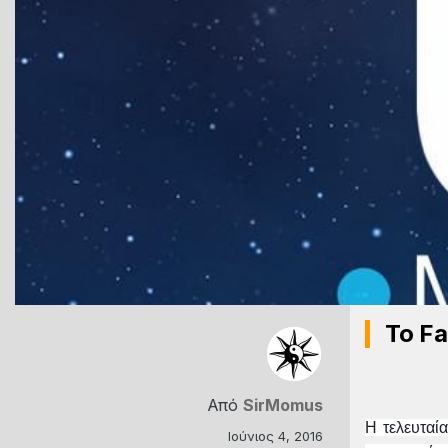
Το Fa
Από
SirMomus
H τελευταί
Ιούνιος 4, 2016