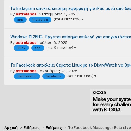
Το Instagram αποκτά επίσημη εφαρμογή για iPad μετά από δε
By
astrolabos
,
Σεπτέμβριος 4, 2025
(και 4 επιπλέον)
app
instagram
Windows 11 25H2: Έρχεται επίσημα επιλογή για απεγκατάστ
By
astrolabos
,
Ιούλιος 6, 2025
(και 3 επιπλέον)
25h2
app
Το Facebook αποκλείει θέματα Linux με το DistroWatch να β
By
astrolabos
,
Ιανουάριος 28, 2025
(και 2 επιπλέον)
distrowatch
facebook
Αρχική
Ειδήσεις
Ειδήσεις
Το Facebook Messenger Beta είνα