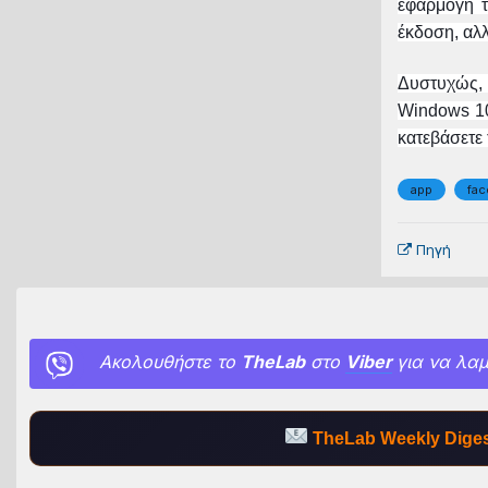
εφαρμογή τ
έκδοση, αλλ
Δυστυχώς, 
Windows 10
κατεβάσετε 
app
fa
Πηγή
Ακολουθήστε το
TheLab
στο
Viber
για να λαμ
TheLab Weekly Diges