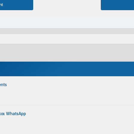
nt
ents
 και WhatsApp