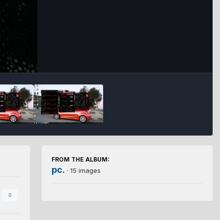
FROM THE ALBUM:
pc.
· 15 images
0