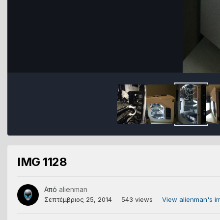
IMG 1128
Από
alienman
Σεπτέμβριος 25, 2014
543 views
View alienman's i