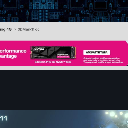
ing 4G
3DMark11 oc