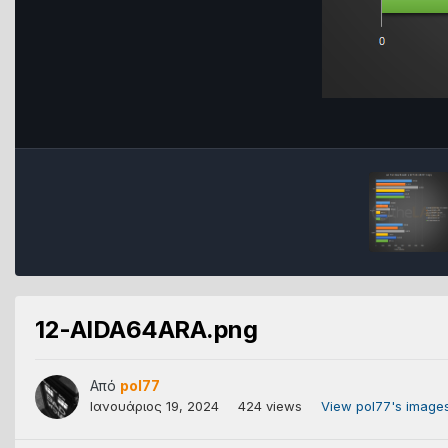
12-AIDA64ARA.png
Από
pol77
Ιανουάριος 19, 2024
424 views
View pol77's image