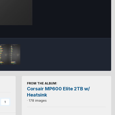
FROM THE ALBUM:
Corsair MP600 Elite 2TB w/
Heatsink
· 178 images
1