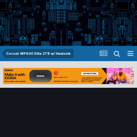
Corsair MP600 Elite 2TB w/ Heatsink