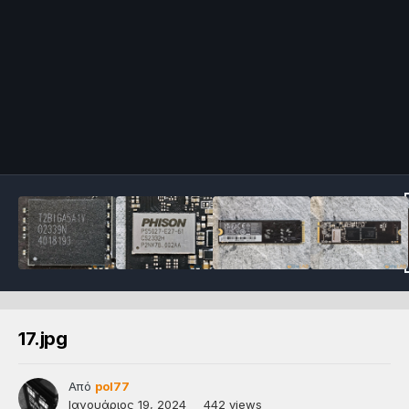
17.jpg
Από
pol77
Ιανουάριος 19, 2024
442 views