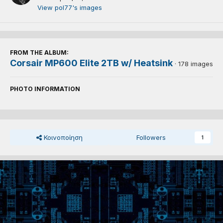
View pol77's images
FROM THE ALBUM:
Corsair MP600 Elite 2TB w/ Heatsink
· 178 images
PHOTO INFORMATION
Κοινοποίηση
Followers
1