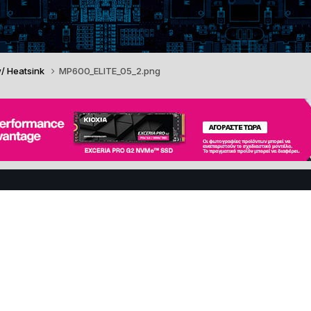
w/ Heatsink
MP600_ELITE_05_2.png