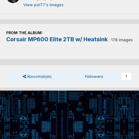
View pol77's images
FROM THE ALBUM:
Corsair MP600 Elite 2TB w/ Heatsink
· 178 images
Κοινοποίηση
Followers
1