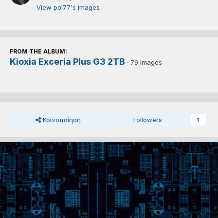
View pol77's images
FROM THE ALBUM:
Kioxia Exceria Plus G3 2TB
· 79 images
Κοινοποίηση
Followers
1