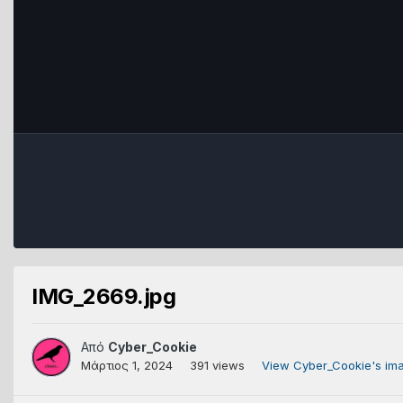
IMG_2669.jpg
Από
Cyber_Cookie
Μάρτιος 1, 2024
391 views
View Cyber_Cookie's im