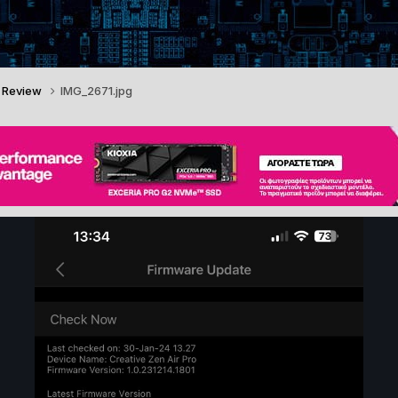
o Review
IMG_2671.jpg