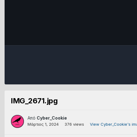
IMG_2671.jpg
Από
Cyber_Cookie
Μάρτιος 1, 2024
376 views
View Cyber_Cookie's im