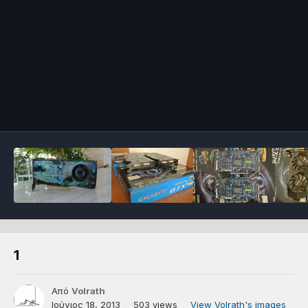
1
Από
Volrath
Ιούνιος 18, 2013
503 views
View Volrath's images