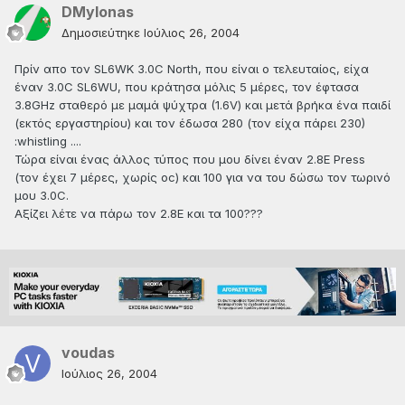
DMylonas
Δημοσιεύτηκε
Ιούλιος 26, 2004
Πρίν απο τον SL6WK 3.0C North, που είναι ο τελευταίος, είχα
έναν 3.0C SL6WU, που κράτησα μόλις 5 μέρες, τον έφτασα
3.8GHz σταθερό με μαμά ψύχτρα (1.6V) και μετά βρήκα ένα παιδί
(εκτός εργαστηρίου) και τον έδωσα 280 (τον είχα πάρει 230)
:whistling ....
Τώρα είναι ένας άλλος τύπος που μου δίνει έναν 2.8E Press
(τον έχει 7 μέρες, χωρίς oc) και 100 για να του δώσω τον τωρινό
μου 3.0C.
Αξίζει λέτε να πάρω τον 2.8Ε και τα 100???
voudas
Ιούλιος 26, 2004