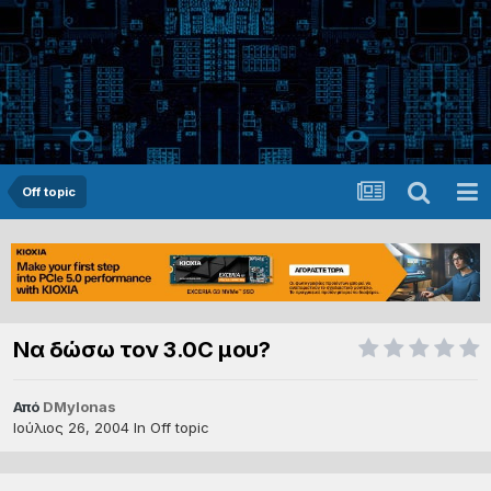
Off topic
Να δώσω τον 3.0C μου?
Από
DMylonas
Ιούλιος 26, 2004
In
Off topic