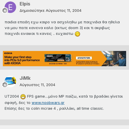
Elpis
Δημοσιεύτηκε
Αύγουστος 11, 2004
παιδια επειδη εχω καιρο να ασχοληθω με παιχνιδια θα ηθελα
να μου πειτε κανενα καλο (εκτως doom 3) και τι ακριβως
παιχνιδι ειναικαι τι κανεις .. ευχαιστω
JiMk
Αύγουστος 11, 2004
UT2004
FPS game....μόνο MP παίζω, κατά το βραδάκι γίνεται
σφαγή, δες το
www.noobwars.gr
Επίσης δες το colin mcrae 4 , ραλλάκι, all time classic.