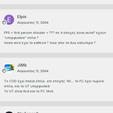
Elpis
Αύγουστος 11, 2004
FPS = first person shouter = ??? σε τι εποχες ειναι αυτα? εχουν
"υπερφυσικα" οπλα ?
ποσα σιντι εχει το καθενα ? ποιο απο τα δυο καλυτερα ?
JiMk
Αύγουστος 11, 2004
Τo COD έχει παλιά όπλα.. επι εποχής '40.... το FC έχει τωρινά
όπλα, και το UT υπερφυσικά
Το UT είναι 6cd και το FC 1dvd.