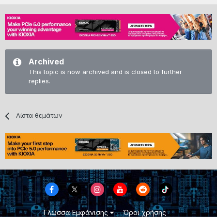
Archived
This topic is now archived and is closed to further
replies.
Λίστα θεμάτων
Γλώσσα Εμφάνισης
Όροι χρήσης