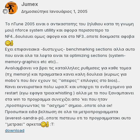
Jumex
Δημοσιεύτηκε
Ιανουάριος 1, 2005
To nTune 2005 ειναι ο αντικαστατης του (ηλιθιου κατα τη γνωμη
μου) nforce system utillity και αφορα περισσοτερο το
NF4...δουλευει ομως αψογα και στο NF3...οποτε δοκιμαστε αφοβα
Εχει επιφανειακα -δυστυχως- benchmarking sections αλλα αυτο
που ειναι ολα τα λεφτα ειναι τα optimizing sections (system-
memory-graphics etc etc)...
Αναλαμβανει να βρει τις καταλληλες ρυθμισεις για καθε τομεα
(πχ memory) και πραγματικα κανει καλη δουλεια (κυριως για
mobo's που δεν εχουν τις ''απειρες'' επιλογες στο bios)...
Κανει εκνευριστικα πολυ ωρα:X: και υπαρχει το ενδεχομενο για
restart (εγω εφαγα τρεια:whistling ) αλλα με το που ξαναμπαινει
στα win το προγραμμα συνεχιζει απο 'κει που ηταν
,προσπερνωντας το ''ασχημο'' σημειο...οποτε ολα οκ!
Προσωπικα ειδα βελτιωση σε ολα τα μετροπρογραμματα
(everest-sandra-pi)...οποτε πιστευω οτι το προγραμματακι αυτο
''μετραει'' αρκετα
:T:
download