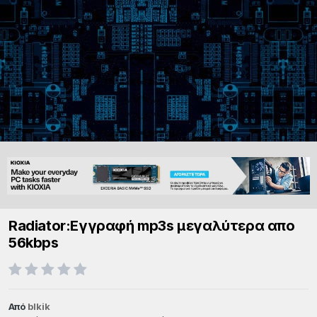
Radiator:Εγγραφή mp3s μεγαλύτερα απο
56kbps
Από
blkik