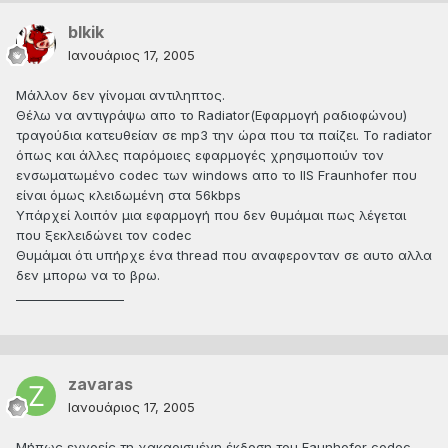
blkik
Ιανουάριος 17, 2005
Μάλλον δεν γίνομαι αντιληπτος.
Θέλω να αντιγράψω απο το Radiator(Εφαρμογή ραδιοφώνου)
τραγούδια κατευθείαν σε mp3 την ώρα που τα παίζει. Το radiator
όπως και άλλες παρόμοιες εφαρμογές χρησιμοποιύν τον
ενσωματωμένο codec των windows απο το IIS Fraunhofer που
είναι όμως κλειδωμένη στα 56kbps
Υπάρχεί λοιπόν μια εφαρμογή που δεν θυμάμαι πως λέγεται
που ξεκλειδώνει τον codec
Θυμάμαι ότι υπήρχε ένα thread που αναφερονταν σε αυτο αλλα
δεν μπορω να το βρω.
__________________
zavaras
Ιανουάριος 17, 2005
Μήπως εννοείς τη χακαρισμένη έκδοση του Faunhofer codec