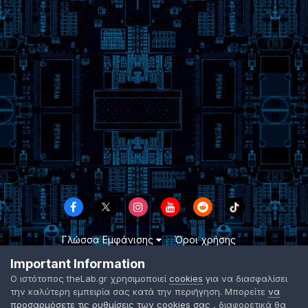
Γλώσσα Εμφάνισης
Όροι χρήσης
Επικοινωνήστε μαζί μας
Cookies
Important Information
TheLab.gr 2003 -
2026 ©
Ο ιστότοπος theLab.gr χρησιμοποιεί
cookies
για να διασφαλίσει
Powered by Invision Community
την καλύτερη εμπειρία σας κατά την περιήγηση. Μπορείτε
να
προσαρμόσετε τις ρυθμίσεις των cookies σας
, διαφορετικά θα