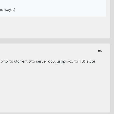
e way....)
#5
ό το utorrent στο server σου, μέχρι και το TS) είναι