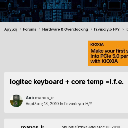
Αρχική
Forums
Hardware & Overclocking
Γενικά για Η/Υ
l
logitec keyboard + core temp =l.f.e.
Από
manos_ir
Απρίλιος 13, 2010
In
Γενικά για Η/Υ
manos_ir
Δημοσιεύτηκε
Απρίλιος 13, 2010