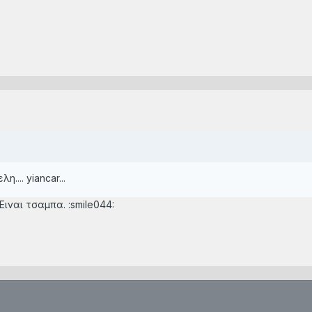
.... yiancar...
Ειναι τσαμπα. :smile044: