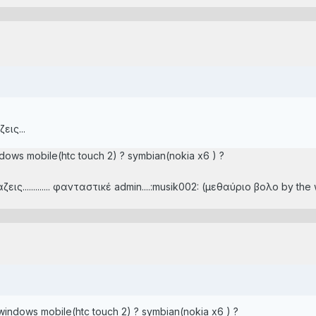
εις...
windows mobile(htc touch 2) ? symbian(nokia x6 ) ?
ς............. φανταστικέ admin....:musik002: (μεθαύριο βολο by the w
 ? windows mobile(htc touch 2) ? symbian(nokia x6 ) ?