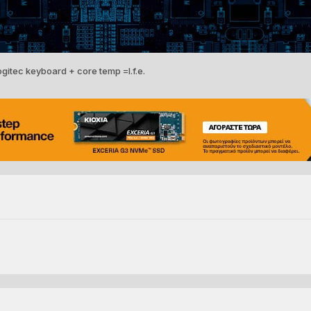
ogitec keyboard + core temp =l.f.e.