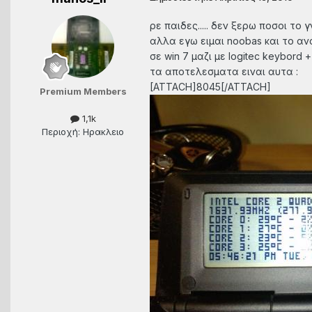
ρε παιδες..... δεν ξερω ποσοι το γνω
αλλα εγω ειμαι noobas και το αν
σε win 7 μαζι με logitec keybord + 
τα αποτελεσματα ειναι αυτα :
[ATTACH]8045[/ATTACH]
Premium Members
1,1k
Περιοχή: Ηρακλειο