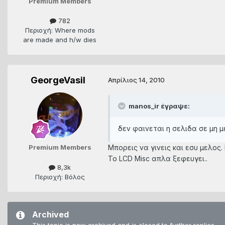
Premium Members
782
Περιοχή: Where mods
are made and h/w dies
GeorgeVasil
Απρίλιος 14, 2010
manos_ir έγραψε:
δεν φαινεται η σελιδα σε μη μελη
Μπορεις να γινεις και εσυ μελος. 
Premium Members
To LCD Misc απλα ξεφευγει..
8,3k
Περιοχή: Βόλος
Archived
This topic is now archived and is closed to further replies.