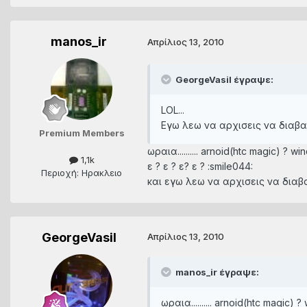
manos_ir
Απρίλιος 13, 2010
GeorgeVasil έγραψε:
LOL...
Εγω λεω να αρχισεις να διαβαζ
Premium Members
ωραια.......... arnoid(htc magic) ? 
1,1k
ε ? ε ? ε? ε ? :smile044:
Περιοχή: Ηρακλειο
και εγω λεω να αρχισεις να διαβαζει
GeorgeVasil
Απρίλιος 13, 2010
manos_ir έγραψε:
ωραια.......... arnoid(htc magic)