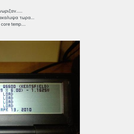
ριζαν.......
ακαλυψα τωρα....
core temp.....