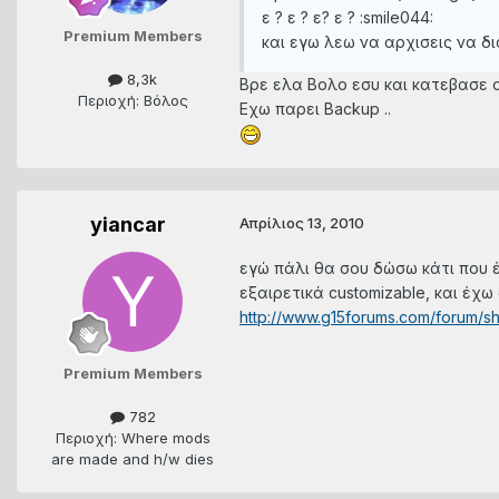
ε ? ε ? ε? ε ? :smile044:
Premium Members
και εγω λεω να αρχισεις να διαβα
8,3k
Βρε ελα Βολο εσυ και κατεβασε ο
Περιοχή: Βόλος
Εχω παρει Backup ..
yiancar
Απρίλιος 13, 2010
εγώ πάλι θα σου δώσω κάτι που έχ
εξαιρετικά customizable, και έχω
http://www.g15forums.com/forum/
Premium Members
782
Περιοχή: Where mods
are made and h/w dies