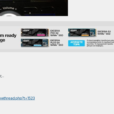
...
howthread.php?t=1523