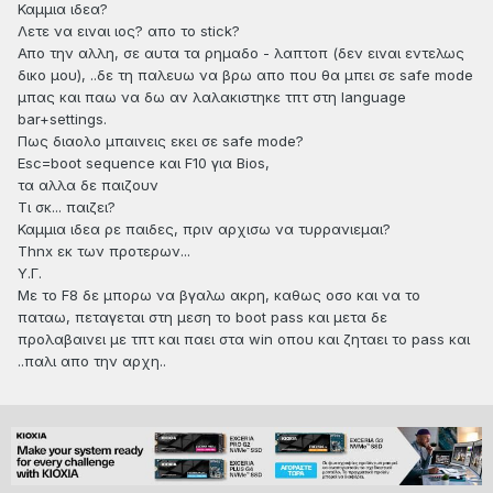
Καμμια ιδεα?
Λετε να ειναι ιος? απο το stick?
Απο την αλλη, σε αυτα τα ρημαδο - λαπτοπ (δεν ειναι εντελως
δικο μου), ..δε τη παλευω να βρω απο που θα μπει σε safe mode
μπας και παω να δω αν λαλακιστηκε τπτ στη language
bar+settings.
Πως διαολο μπαινεις εκει σε safe mode?
Esc=boot sequence και F10 για Bios,
τα αλλα δε παιζουν
Τι σκ... παιζει?
Καμμια ιδεα ρε παιδες, πριν αρχισω να τυρρανιεμαι?
Thnx εκ των προτερων...
Υ.Γ.
Με το F8 δε μπορω να βγαλω ακρη, καθως οσο και να το
παταω, πεταγεται στη μεση το boot pass και μετα δε
προλαβαινει με τπτ και παει στα win οπου και ζηταει το pass και
..παλι απο την αρχη..