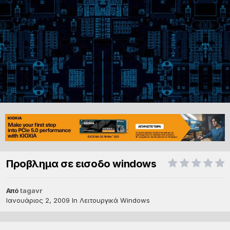
Προβλημα σε εισοδο windows
Από
tagavr
Ιανουάριος 2, 2009
In
Λειτουργικά Windows