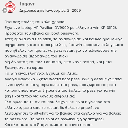
tagavr
Δημοσιεύτηκε
Ιανουάριος 2, 2009
Γεια σας παιδες και καλη χρονια.
Εχω ενα laptop HP Pavilion DV9000 με ελληνικα win XP (SP2).
Προσφατα του εβαλα και boot password.
Χτες εβαλα ενα usb stick, το αναγνωρισε..και καθως ημουν λιγο
αφηρημενος, στο καπακι μου λεει, "τα win περασαν το λογισμικο
που ηθελαν και πρεπει να γινει restart για να τελειωσουν την
αναγνωριση (προφανως του stick).
Μη δινοντας και πολυ σημασια, ειπα κανε restart, και μετα
ξεκινησανε τα ωραια.
Τα win ειναι ελληνικα. Εχουμε και λεμε..
Ανοιγει κανονικα - ζητα σωστα boot pass, εδω η default γλωσσα
ειναι αγγλικα- το γραφω σωστα το pass, προχωραει και μετα
καπακι οπως παντα ζηταει να του βαλεις το pass για τα win
(ειχε και τετοιο για λογους ασφαλειας).
Ελα ομως που - αν και σου δειχνει οτι ειναι η γλωσσα στα
ελληνικα, μετα απο το restart δε θελει το ρημαδι να
λειτουργησει το alt-shift να το βαλεις στα αγγλικα για να βαλεις
το password..(το pass ειναι σε αγγλικους χαρακτηρες).
Και ολα αυτα στο ξαφνικο..μετα απο ενα restart.