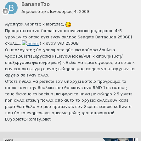
BananaTzo
Δημοσιεύτηκε
Ιανουάριος 4, 2009
Αγαπητοι λabητες κ labιτισες,
Προσφατα εκανα format ενα οικογενειακο pc,περιπου 4-5
χρονων,το οποιο εχει εναν σκληρο Seagate Barracuda 250GB(
σκυλιιιιιι
) κ εναν WD 250GB.
Ο υπολογιστης θα χρησιμοποιηθει για καθαρα δουλεια
γραφειου(επεξεργασια κειμενου/excel/PDF κ αποθηκευση/
επεξεργασια φωτογραφιων) κ θελω να ειμαι σιγουρος οτι εστω κ
εαν καποια στιγμη ο ενας σκληρος μας αφησει να υπαρχουν τα
αρχεια σε εναν αλλο.
Οποτε ηθελα να ρωτισω εαν υπαρχει καποιο προγραμμα το
οποιο κανει την δουλεια που θα εκανε ενα RAID 1 σε αυτους
τους δισκους,το backup μια φορα το μηνα με σκληρο 2.5 γινετε
ηδη αλλα επειδη πολλα απο αυτα τα αρχεια αλλαζουν καθε
μερα θα ηθελα να μου προτεινετε εαν ξερετε καποιο software
που θα τα ενημερωνει αμεσως μολις τροποποιουνται!
Ευχαριστω! :crazy_pilot: