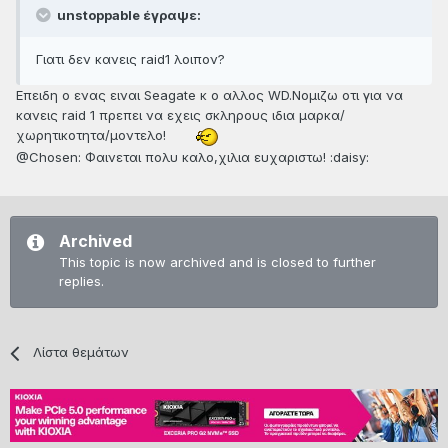
unstoppable έγραψε:
Γιατι δεν κανεις raid1 λοιπον?
Επειδη ο ενας ειναι Seagate κ ο αλλος WD.Νομιζω οτι για να
κανεις raid 1 πρεπει να εχεις σκληρους ιδια μαρκα/
χωρητικοτητα/μοντελο!
@Chosen: Φαινεται πολυ καλο,χιλια ευχαριστω! :daisy:
Archived
This topic is now archived and is closed to further
replies.
Λίστα θεμάτων