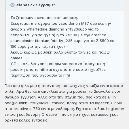
afanas777 έγραψε:
Το ζητουμενο ειναι ποιοτικη μουσικη.
Σκεφτομαι την αγορα του νεου denon M37 dab και την
αγορα 2 wharfedale diamond 9.1(320ευρο για το
denon+170 για τα ηχεια) ή τα Ζ5500 με την creatice
soundplaster titanium fatal1ty( 235 ευρο για τα Ζ 5500 και
150 ευρο για την καρτα ηχου)
Ακουω κυριως μουσικη,αλλα βλεπω ταινιες και παιζω
games
Y.Γ τι καλωδιο χρησιμοποιω για να αναπαραγεται η
μουσικη απο το hifi και οχι απο την καρτα ηχου?(σε
περιπτωση που αγορασω το hifi)
Γεια σου φιλε μου η απαντηση που ψαχνεις νομιζω ειναι αρκετα
απλη. Αμα θες κατι αποκλειστικα για μουσικη το 2καναλο ειναι
σιγουρα εγγυηση. Αλλα απο την στιγμη που θες κατι σε all in
one(μουσικη- παιχνιδια - ταινιες) πραγματικα τα logitech z-5500
h τα creative s-750 ειναι μονοδρομος. Ειχα και τα δυο. Logitech=
ενταση και δυναμη. Creative = ποιοτητα ηχου, κατασκευη και
αρκετα καλες εντασεις.