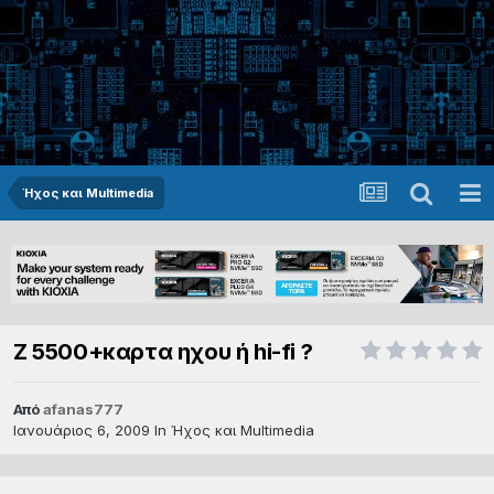
Ήχος και Multimedia
Z 5500+καρτα ηχου ή hi-fi ?
Από
afanas777
Ιανουάριος 6, 2009
In
Ήχος και Multimedia