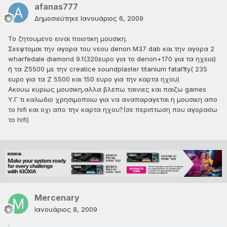
afanas777
Δημοσιεύτηκε
Ιανουάριος 6, 2009
Το ζητουμενο ειναι ποιοτικη μουσικη.
Σκεφτομαι την αγορα του νεου denon M37 dab και την αγορα 2
wharfedale diamond 9.1(320ευρο για το denon+170 για τα ηχεια)
ή τα Ζ5500 με την creatice soundplaster titanium fatal1ty( 235
ευρο για τα Ζ 5500 και 150 ευρο για την καρτα ηχου)
Ακουω κυριως μουσικη,αλλα βλεπω ταινιες και παιζω games
Y.Γ τι καλωδιο χρησιμοποιω για να αναπαραγεται η μουσικη απο
το hifi και οχι απο την καρτα ηχου?(σε περιπτωση που αγορασω
το hifi)
Mercenary
Ιανουάριος 8, 2009