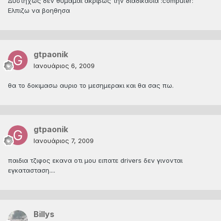
Δυστηχως δεν θυμάμαι ακριβώς την διαδικασία :computer:
Ελπιζω να βοηθησα
gtpaonik
Ιανουάριος 6, 2009
θα το δοκιμασω αυριο το μεσημερακι και θα σας πω.
gtpaonik
Ιανουάριος 7, 2009
παιδια τζιφος εκανα οτι μου ειπατε drivers δεν γινονται
εγκατασταση....
Billys