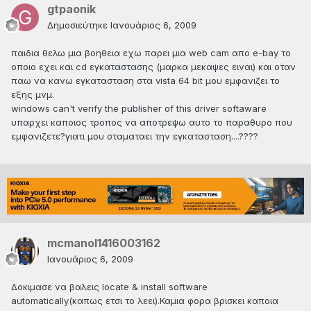
gtpaonik
Δημοσιεύτηκε
Ιανουάριος 6, 2009
παιδια θελω μια βοηθεια εχω παρει μια web cam απο e-bay το
οποιο εχει και cd εγκαταστασης (μαρκα μεκαψες ειναι) και οταν
παω να κανω εγκατασταση στα vista 64 bit μου εμφανιζει το
εξης μνμ.
windows can't verify the publisher of this driver softaware
υπαρχει καποιος τροπος να αποτρεψω αυτο το παραθυρο που
εμφανιζετε?γιατι μου σταματαει την εγκατασταση....????
mcmanol1416003162
Ιανουάριος 6, 2009
Δοκιμασε να βαλεις locate & install software
automatically(καπως ετσι το λεει).Καμια φορα βρισκει καποια