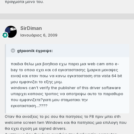
πραγματα μονο του.
SirDiman
Ιανουάριος 6, 2009
gtpaonik έγραψε:
παιδια θελω μια βοηθεια εχω παρει μια web cam απο e-
bay το οποιο εχει και cd εγκαταστασης (μαρκα μεκαψες
ειναι) και οταν παω να κανω εγκατασταση στα vista 64 bit
μου εμφανιζει το εξης μνμ.
windows can't verify the publisher of this driver softaware
υπαρχει καποιος τροπος να αποτρεψω αυτο το παραθυρο
που εμφανιζετε?γιατι μου σταματαει την
εγκατασταση....????
Οταν θα ανοιξεις το pc σου θα πατησεις το F8 πριν μπει στh
welcome screen twn Windows και θα πατησεις μια επιλογη που
θα εχει σχεση με signed drivers.