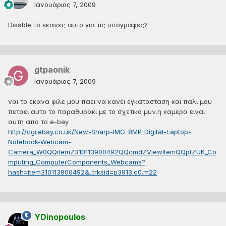
Ιανουάριος 7, 2009
Disable το εκανες αυτο για τις υπογραφες?
gtpaonik
Ιανουάριος 7, 2009
ναι το εκανα φιλε μου παει να κανει εγκατασταση και παλι μου
πεταει αυτο το παραθυρακι με το σχετικο μυν.η καμερα ειναι
αυτη απο το e-bay
http://cgi.ebay.co.uk/New-Sharp-IMG-8MP-Digital-Laptop-
Notebook-Webcam-
Camera_W0QQitemZ310113900492QQcmdZViewItemQQptZUK_Co
mputing_ComputerComponents_Webcams?
hash=item310113900492&_trksid=p3913.c0.m22
YDinopoulos