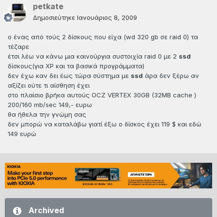
petkate
Δημοσιεύτηκε
Ιανουάριος 8, 2009
ο ένας από τούς 2 δίσκους που είχα (wd 320 gb σε raid 0) τα
τέζαρε
έτσι λέω να κάνω μια καινούργια συστοιχία raid 0 με 2
ssd
δίσκους(για XP και τα βασικά προγράμματα)
δεν έχω καν δει έως τώρα σύστημα με
ssd
άρα δεν ξέρω αν
αξίζει ούτε τι αίσθηση έχει
στο πλαίσιο βρήκα αυτούς OCZ VERTEX 30GB (32MB cache )
200/160 mb/sec 149,- ευρω
θα ήθελα την γνώμη σας
δεν μπορώ να καταλάβω γιατί έξω ο δίσκος έχει 119 $ και εδώ
149 ευρώ
Archived