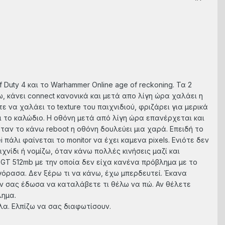
f Duty 4 και το Warhammer Online age of reckoning. Τα 2
ω, κάνει connect κανονικά και μετά απο λίγη ώρα χαλάει η
ε να χαλάει το texture του παιχνιδιού, φριζάρει για μερικά
ει το καλώδιο. Η οθόνη μετά από λίγη ώρα επανέρχεται και
 όταν το κάνω reboot η οθόνη δουλεύει μια χαρά. Επειδή το
 πάλι φαίνεται το monitor να έχει καμενα pixels. Ενιότε δεν
νίδι ή νομίζω, όταν κάνω πολλές κινήσεις μαζί και
0GT 512mb με την οποία δεν είχα κανένα πρόβλημα με το
αγόρασα. Δεν ξέρω τι να κάνω, έχω μπερδευτεί. Έκανα
ν σας έδωσα να καταλάβετε τι θέλω να πώ. Αν θέλετε
λημα.
λα. Ελπίζω να σας διαφωτίσουν.