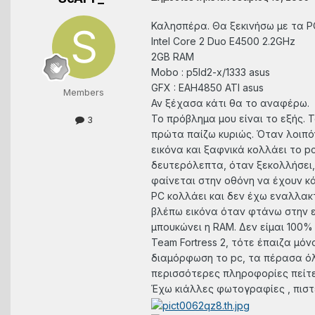
Καλησπέρα. Θα ξεκινήσω με τα PC
Intel Core 2 Duo E4500 2.2GHz
2GB RAM
Mobo : p5ld2-x/1333 asus
GFX : EAH4850 ATI asus
Members
Αν ξέχασα κάτι θα το αναφέρω.
Το πρόβλημα μου είναι το εξής. Το
3
πρώτα παίζω κυριώς. Όταν λοιπόν
εικόνα και ξαφνικά κολλάει το pc
δευτερόλεπτα, όταν ξεκολλήσει, 
φαίνεται στην οθόνη να έχουν κάε
PC κολλάει και δεν έχω εναλλακτι
βλέπω εικόνα όταν φτάνω στην επ
μπουκώνει η RAM. Δεν είμαι 100%
Team Fortress 2, τότε έπαιζα μό
διαμόρφωση το pc, τα πέρασα όλ
περισσότερες πληροφορίες πείτε
Έχω κιάλλες φωτογραφίες , πιστ