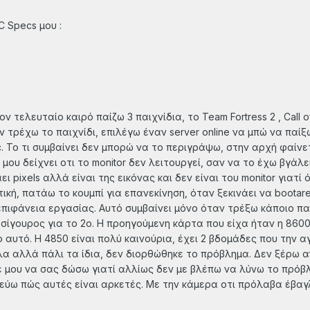
 Specs μου :
ν τελευταίο καιρό παίζω 3 παιχνίδια, το Team Fortress 2 , Call o
 τρέχω το παιχνίδι, επιλέγω έναν server online να μπώ να παίξ
. Το τι συμβαίνει δεν μπορώ να το περιγράψω, στην αρχή φαίνετ
μου δείχνει οτι το monitor δεν λειτουργεί, σαν να το έχω βγάλ
ι pixels αλλά είναι της εικόνας και δεν είναι του monitor γιατί
κή, πατάω το κουμπί για επανεκίνηση, όταν ξεκινάει να bootarei
ιφάνεια εργασίας. Αυτό συμβαίνει μόνο όταν τρέξω κάποιο παιχ
 σίγουρος για το 2ο. Η προηγούμενη κάρτα που είχα ήταν η 860
νο αυτό. Η 4850 είναι πολύ καινούρια, έχει 2 βδομάδες που την 
α αλλά πάλι τα ίδια, δεν διορθώθηκε το πρόβλημα. Δεν ξέρω α
 μου να σας δώσω γιατί αλλίως δεν με βλέπω να λύνω το πρόβ
εύω πώς αυτές είναι αρκετές. Με την κάμερα οτι πρόλαβα έβαγ