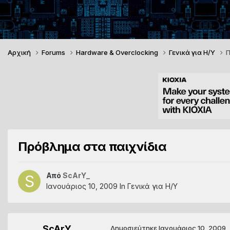
Αρχική
Forums
Hardware & Overclocking
Γενικά για Η/Υ
Π
Πρόβλημα στα παιχνίδια
Από
ScArY_
Ιανουάριος 10, 2009
In
Γενικά για Η/Υ
ScArY_
Δημοσιεύτηκε
Ιανουάριος 10, 2009