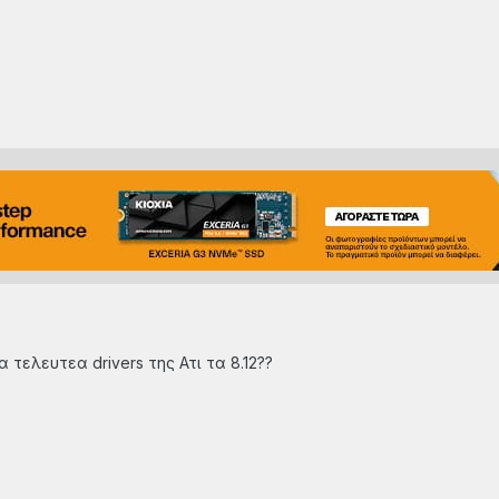
τελευτεα drivers της Ατι τα 8.12??