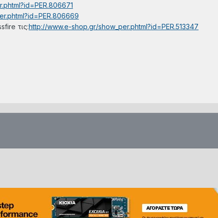
r.phtml?id=PER.806671
per.phtml?id=PER.806669
fire τις:
http://www.e-shop.gr/show_per.phtml?id=PER.513347