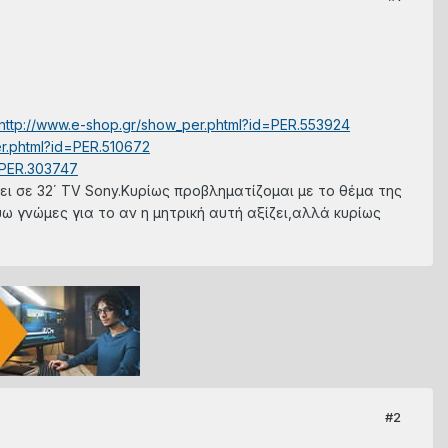
http://www.e-shop.gr/show_per.phtml?id=PER.553924
r.phtml?id=PER.510672
=PER.303747
ει σε 32΄ TV Sony.Κυρίως προβληματίζομαι με το θέμα της
ω γνώμες για το αν η μητρική αυτή αξίζει,αλλά κυρίως
#2