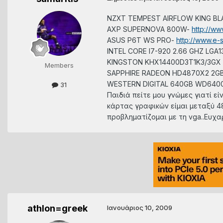
NZXT TEMPEST AIRFLOW KING BL
AXP SUPERNOVA 800W-
http://w
ASUS P6T WS PRO-
http://www.e-
INTEL CORE I7-920 2.66 GHZ LGA1
KINGSTON KHX14400D3T1K3/3GX 3
Members
SAPPHIRE RADEON HD4870X2 2GB 
WESTERN DIGITAL 640GB WD6400
31
Παιδιά πείτε μου γνώμες γιατί ε
κάρτας γραφικών είμαι μεταξύ 48
προβληματίζομαι με τη vga..Ευχα
athlon=greek
Ιανουάριος 10, 2009