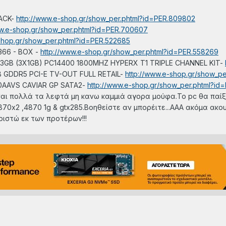
ACK-
http://www.e-shop.gr/show_per.phtml?id=PER.809802
ww.e-shop.gr/show_per.phtml?id=PER.700607
shop.gr/show_per.phtml?id=PER.522685
366 - BOX -
http://www.e-shop.gr/show_per.phtml?id=PER.558269
GB (3X1GB) PC14400 1800MHZ HYPERX T1 TRIPLE CHANNEL KIT-
GDDR5 PCI-E TV-OUT FULL RETAIL-
http://www.e-shop.gr/show_pe
AAVS CAVIAR GP SATA2-
http://www.e-shop.gr/show_per.phtml?id
ίναι πολλά τα λεφτά μη κανω καμμιά αγορα μούφα.Το pc θα παίξ
70x2 ,4870 1g & gtx285.Βοηθείστε αν μπορέιτε...ΑΑΑ ακόμα ακου
ριστώ εκ των προτέρων!!!