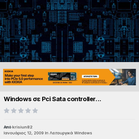
Windows σε Pci Sata controller...
Από
krisiun82
Ιανουάριος 12, 2009
In
Λειτουργικά Windows