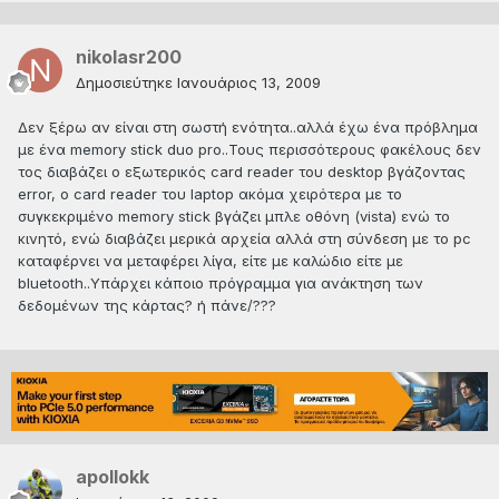
nikolasr200
Δημοσιεύτηκε
Ιανουάριος 13, 2009
Δεν ξέρω αν είναι στη σωστή ενότητα..αλλά έχω ένα πρόβλημα
με ένα memory stick duo pro..Τους περισσότερους φακέλους δεν
τος διαβάζει ο εξωτερικός card reader του desktop βγάζοντας
error, ο card reader του laptop ακόμα χειρότερα με το
συγκεκριμένο memory stick βγάζει μπλε οθόνη (vista) ενώ το
κινητό, ενώ διαβάζει μερικά αρχεία αλλά στη σύνδεση με το pc
καταφέρνει να μεταφέρει λίγα, είτε με καλώδιο είτε με
bluetooth..Υπάρχει κάποιο πρόγραμμα για ανάκτηση των
δεδομένων της κάρτας? ή πάνε/???
apollokk