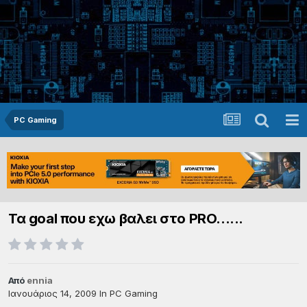
PC Gaming
Τα goal που εχω βαλει στο PRO......
Από
ennia
Ιανουάριος 14, 2009
In
PC Gaming