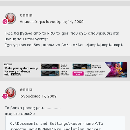
ennia
Δημοσιεύτηκε
Ιανουάριος 14, 2009
Πως θα βγαλω απο το PRO τα goal που εχω αποθηκευσει στη
μνημη του υπολογιστη?
Εχει γεμισει και δεν μπορω να βαλω αλλα.....:jump1::jump1::jump1:
ennia
Ιανουάριος 17, 2009
Το βρηκα μονος μου.....................
πας στο φακελο
C:\Documents and Settings\<user-name>\Τα 
έγγραφά μου\KONAMI\Pro Evolution Soccer 