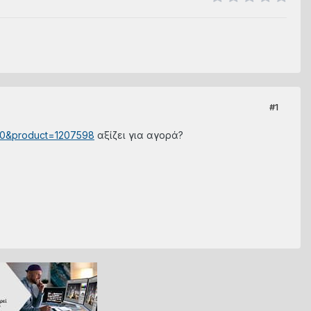
#1
100&product=1207598
αξίζει για αγορά?