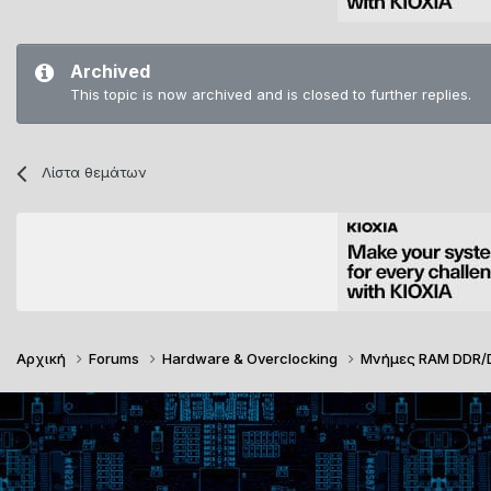
Archived
This topic is now archived and is closed to further replies.
Λίστα θεμάτων
Αρχική
Forums
Hardware & Overclocking
Μνήμες RAM DDR