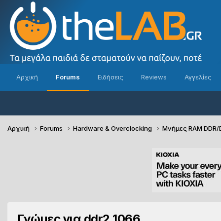
Αρχική
Forums
Ειδήσεις
Reviews
Αγγελίες
Αρχική
Forums
Hardware & Overclocking
Μνήμες RAM DDR
Γνώμες για ddr2 1066