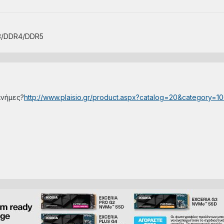
3/DDR4/DDR5
μνήμες?
http://www.plaisio.gr/product.aspx?catalog=20&category=