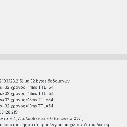
.103.128.215] με 32 bytes δεδομένων:
ytes=32 χρόνος=14ms TTL=54
ytes=32 χρόνος=14ms TTL=54
ytes=32 χρόνος=15ms TTL=54
ytes=32 χρόνος=13ms TTL=54
3.128.215:
ντα = 4, Απολεσθέντα = 0 (απώλεια 0%),
ι επιστροφής κατά προσέγγιση σε χιλιοστά του δευτερ