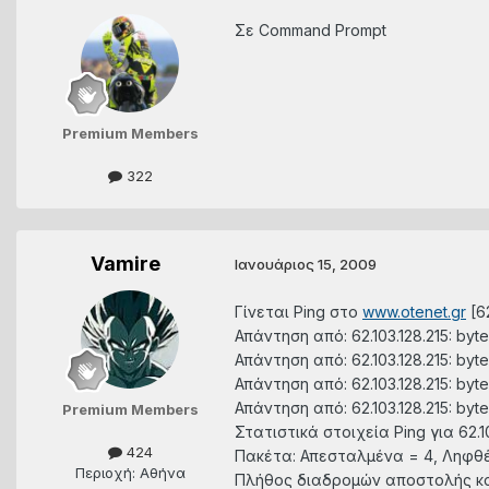
Σε Command Prompt
Premium Members
322
Vamire
Ιανουάριος 15, 2009
Γίνεται Ping στο
www.otenet.gr
[62
Απάντηση από: 62.103.128.215: b
Απάντηση από: 62.103.128.215: b
Απάντηση από: 62.103.128.215: b
Απάντηση από: 62.103.128.215: b
Premium Members
Στατιστικά στοιχεία Ping για 62.10
424
Πακέτα: Απεσταλμένα = 4, Ληφθέ
Περιοχή: Αθήνα
Πλήθος διαδρομών αποστολής κα