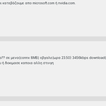
ι κατεβάζουμε απο microsoft.com ή nvidia.com.
α?? σε μενα(connx 8ΜΒ) εβγαλε(ωρα 23.50) 3456kbps download(a
υ ή δοκιμασε καποια αλλη στινγη