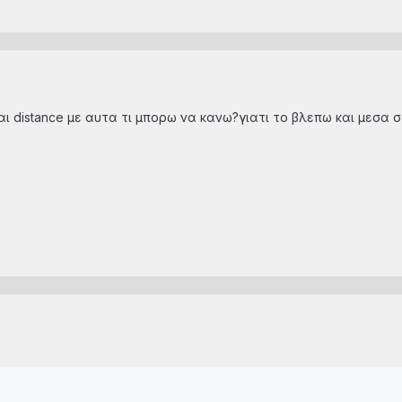
ι distance με αυτα τι μπορω να κανω?γιατι το βλεπω και μεσα 