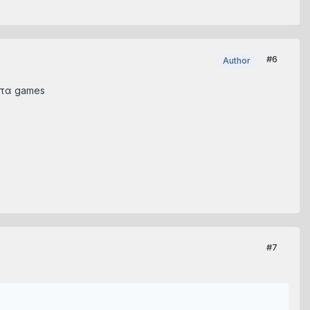
#6
Author
στα games
#7