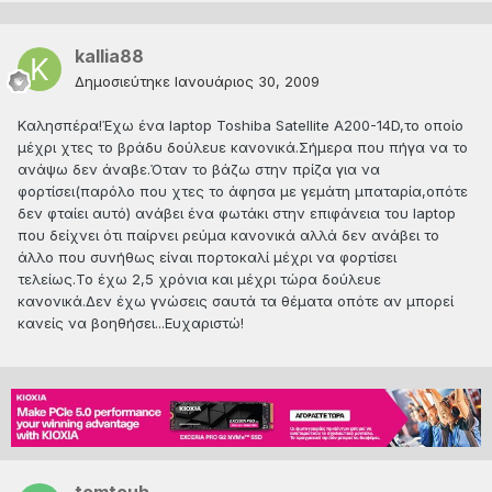
kallia88
Δημοσιεύτηκε
Ιανουάριος 30, 2009
Kαλησπέρα!Έχω ένα laptop Toshiba Satellite A200-14D,το οποίο
μέχρι χτες το βράδυ δούλευε κανονικά.Σήμερα που πήγα να το
ανάψω δεν άναβε.Όταν το βάζω στην πρίζα για να
φορτίσει(παρόλο που χτες το άφησα με γεμάτη μπαταρία,οπότε
δεν φταίει αυτό) ανάβει ένα φωτάκι στην επιφάνεια του laptop
που δείχνει ότι παίρνει ρεύμα κανονικά αλλά δεν ανάβει το
άλλο που συνήθως είναι πορτοκαλί μέχρι να φορτίσει
τελείως.Το έχω 2,5 χρόνια και μέχρι τώρα δούλευε
κανονικά.Δεν έχω γνώσεις σαυτά τα θέματα οπότε αν μπορεί
κανείς να βοηθήσει...Ευχαριστώ!