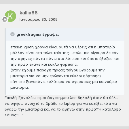
kallia88
Ιανουάριος 30, 2009
greekfragma έγραψε:
επειδή 2μιση χρόνια είναι αυτά να ξέρεις οτι η μπαταρία
μάλλον είναι στα τελευταία της.....πολυ πιο σίγουρο δε εάν
την άφηνες πάντα πάνω στο λάπτοπ και όποτε έβαζες και
την πρίζα έκανε και κύκλο φόρτισης.
(όταν έχουμε παροχή πριζας τοίχου βγάζουμε την
μπαταρία για να μην τρώγονται κύκλοι φόρτισης)
εάν στο ξανακάνει καλύτερα να αγοράσεις μια καινούρια
μπαταρία.
Eπειδή-ξαναλέω-είμαι άσχετη,μου λες δηλαδή όταν θα θέλω
να αφήσω ανοιχτό το βράδυ το laptop για να κατέβει κάτι να
βγάζω την μπαταρία και να το αφήνω στην πρίζα?Ή κατάλαβα
λάθος?:...: