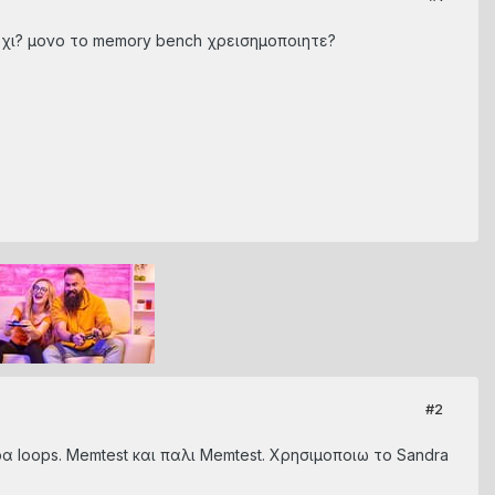
 οχι? μονο το memory bench χρεισημοποιητε?
#2
ρα loops. Μemtest και παλι Memtest. Χρησιμοποιω το Sandra