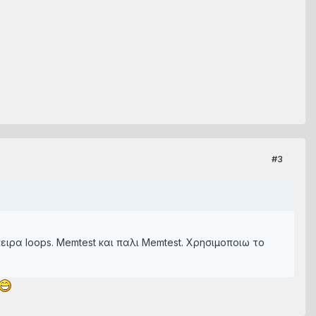
#3
πειρα loops. Μemtest και παλι Memtest. Χρησιμοποιω το