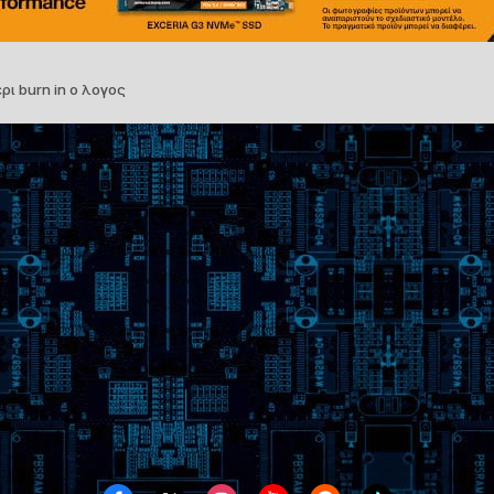
ρι burn in ο λογος