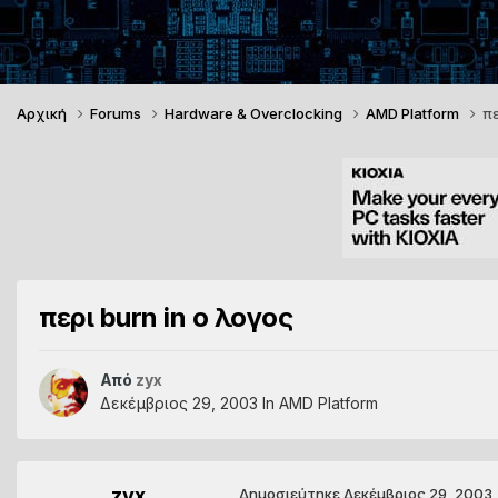
Αρχική
Forums
Hardware & Overclocking
AMD Platform
πε
περι burn in ο λογος
Από
zyx
Δεκέμβριος 29, 2003
In
AMD Platform
zyx
Δημοσιεύτηκε
Δεκέμβριος 29, 2003