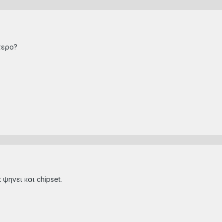
τερο?
ψηνει και chipset.