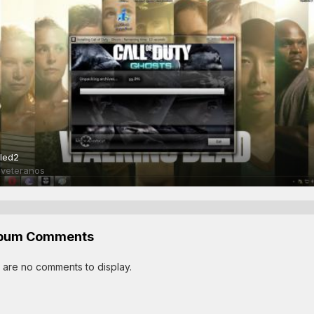
tled2
ό
veteranos
lbum Comments
 are no comments to display.