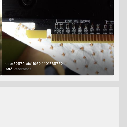
user32570 pic11962 1401885782
Από
veteranos