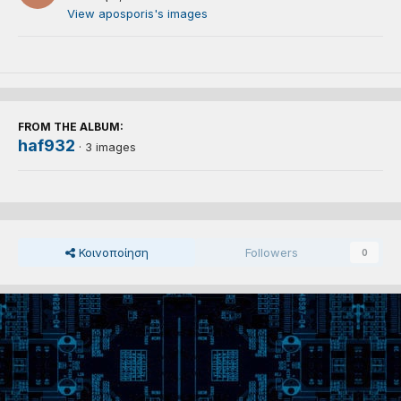
View aposporis's images
FROM THE ALBUM:
haf932
· 3 images
Κοινοποίηση
Followers
0