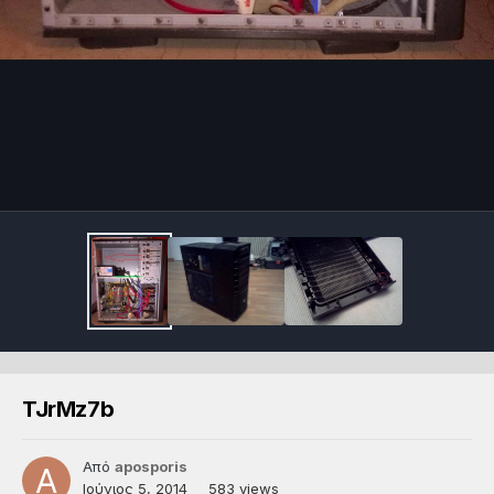
TJrMz7b
Από
aposporis
Ιούνιος 5, 2014
583 views