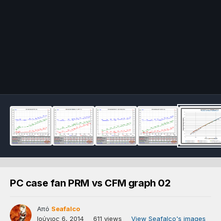
PC case fan PRM vs CFM graph 02
Από
Seafalco
Ιούνιος 6, 2014
611 views
View Seafalco's images