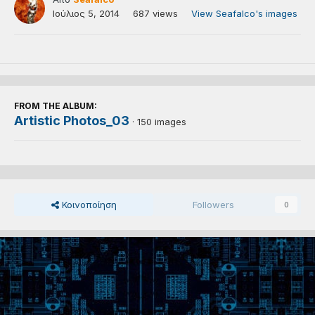
Ιούλιος 5, 2014
687 views
View Seafalco's images
FROM THE ALBUM:
Artistic Photos_03
· 150 images
Κοινοποίηση
Followers
0