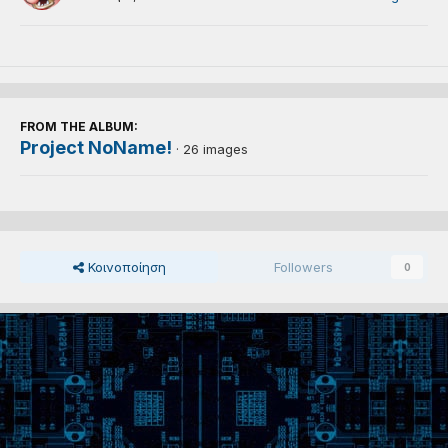
FROM THE ALBUM:
Project NoName!
· 26 images
Κοινοποίηση
Followers
0