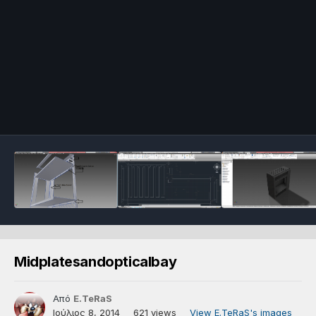
Midplatesandopticalbay
Από
E.TeRaS
Ιούλιος 8, 2014
621 views
View E.TeRaS's images