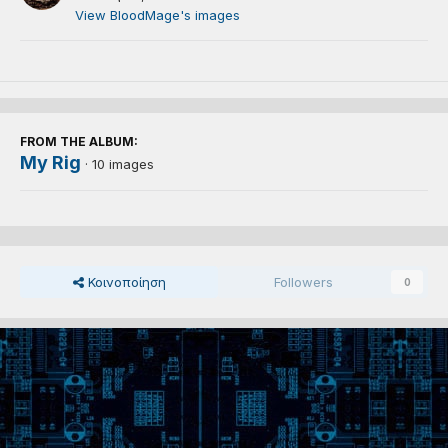
View BloodMage's images
FROM THE ALBUM:
My Rig
· 10 images
Κοινοποίηση
Followers
0