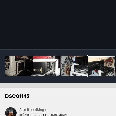
DSC01145
Από
BloodMage
Ιούλιος 20, 2014
536 views