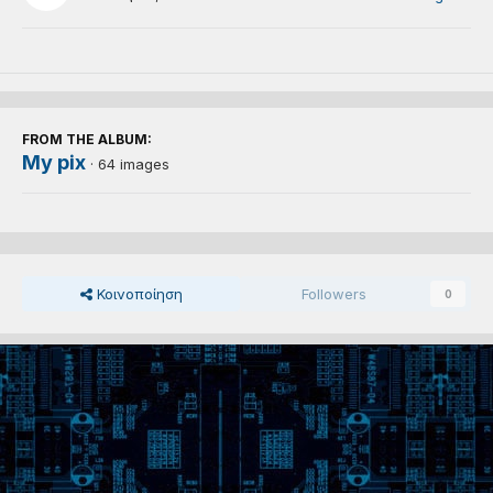
FROM THE ALBUM:
My pix
· 64 images
Κοινοποίηση
Followers
0