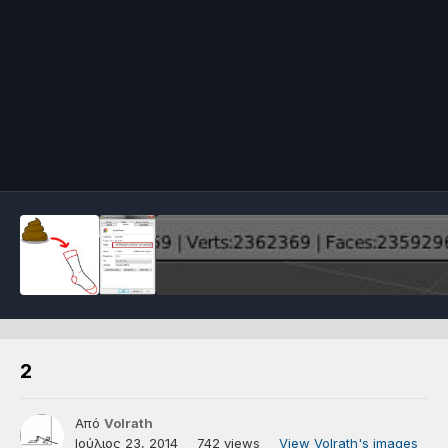
2
Από
Volrath
Ιούλιος 23, 2014
742 views
View Volrath's images