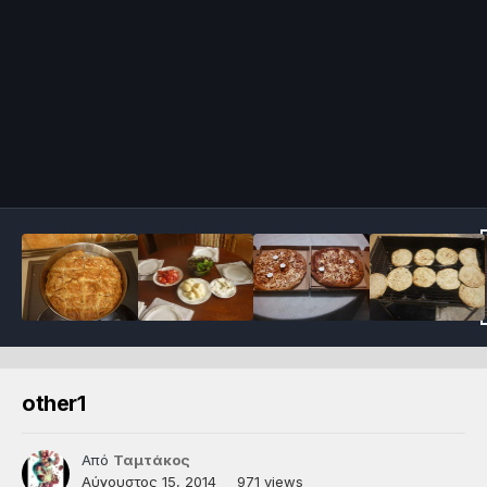
other1
Από
Ταμτάκος
Αύγουστος 15, 2014
971 views