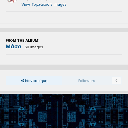
View Ταμτάκος's images
FROM THE ALBUM:
Μάσα
· 68 images
Κοινοποίηση
Followers
0