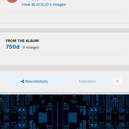
View BLACKJO's images
FROM THE ALBUM:
750d
· 9 images
Κοινοποίηση
Followers
0