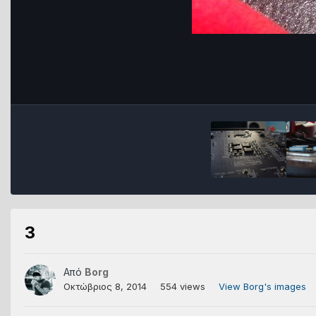
3
Από
Borg
Οκτώβριος 8, 2014
554 views
View Borg's images