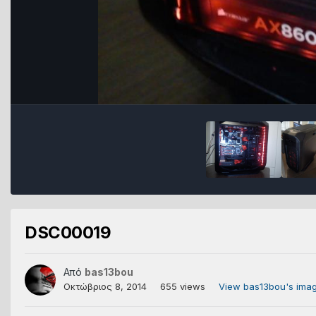
DSC00019
Από
bas13bou
Οκτώβριος 8, 2014
655 views
View bas13bou's ima