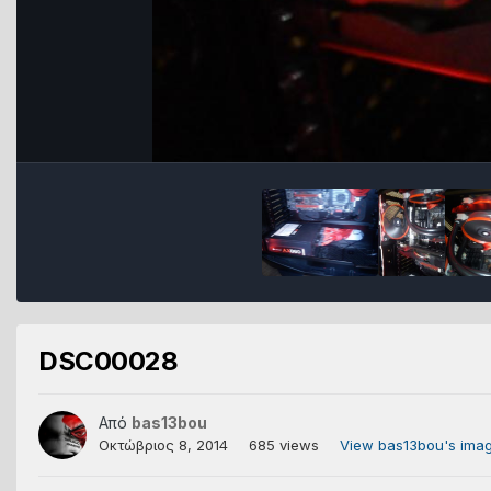
DSC00028
Από
bas13bou
Οκτώβριος 8, 2014
685 views
View bas13bou's ima