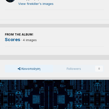
View firekiller's images
FROM THE ALBUM:
Scores
· 4 images
Κοινοποίηση
Followers
0