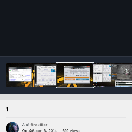
1
Από
firekiller
Οκτώβριος 8, 2014
619 views