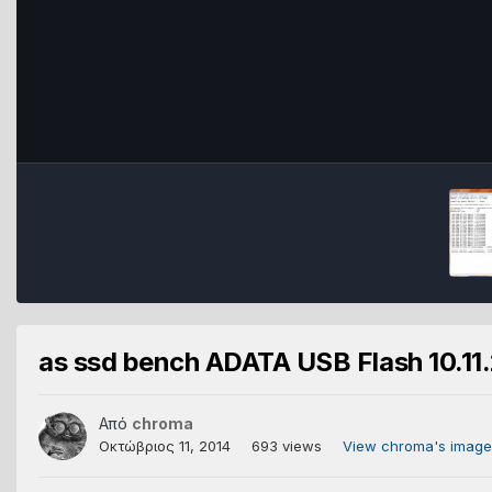
as ssd bench ADATA USB Flash 10.11
Από
chroma
Οκτώβριος 11, 2014
693 views
View chroma's image