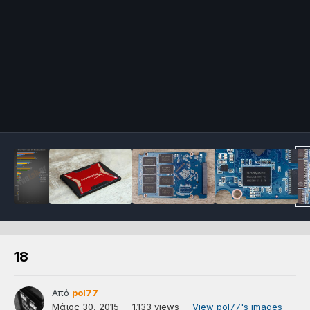
18
Από
pol77
Μάϊος 30, 2015
1.133 views
View pol77's images