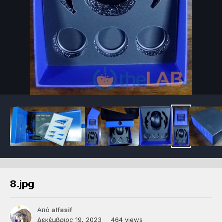
8.jpg
Από
alfasif
Δεκέμβριος 19, 2023
464 views