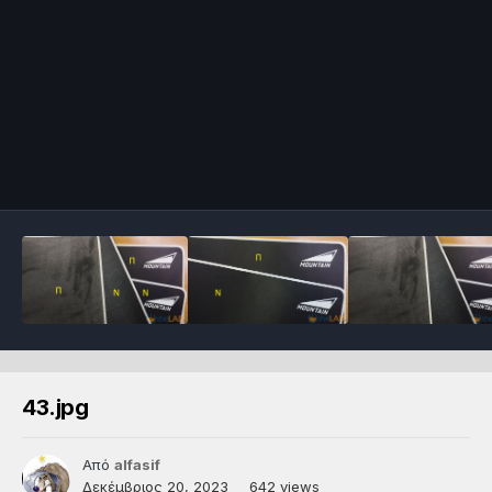
43.jpg
Από
alfasif
Δεκέμβριος 20, 2023
642 views